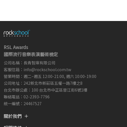
RSL Awards
國際流行音樂表演藝術檢定
公司名稱：長青智庫有限公司
客服信箱：
info@rockschool.com.tw ​
​
營業時間：週二~週五 12:00-21:00, 週六 10:00-19:00
公司地址：242新北市新莊區五權一路7樓之8
台北市辦公處：100 台北市中正區晉江街6號1樓
聯絡電話：02-2393-7796
統一編號：24467527
關於我們