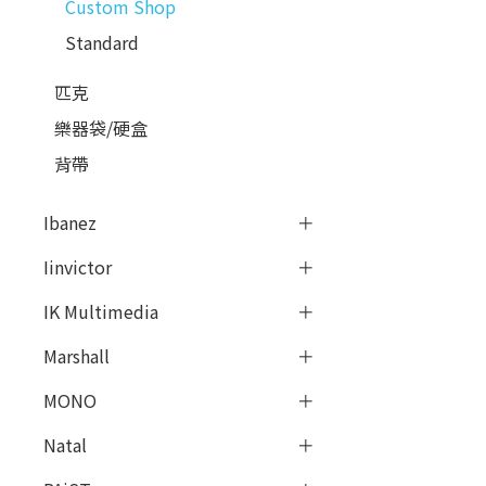
Custom Shop
Standard
匹克
樂器袋/硬盒
背帶
Ibanez
Iinvictor
IK Multimedia
Marshall
MONO
Natal