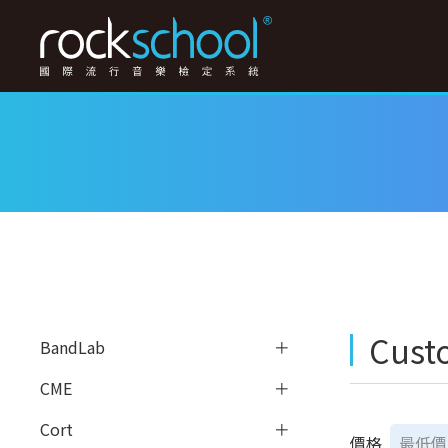
Cust
BandLab
CME
Cort
價格