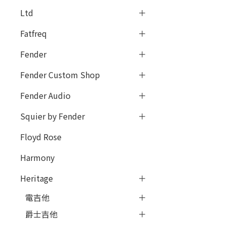
Ltd
Fatfreq
Fender
Fender Custom Shop
Fender Audio
Squier by Fender
Floyd Rose
Harmony
Heritage
電吉他
爵士吉他