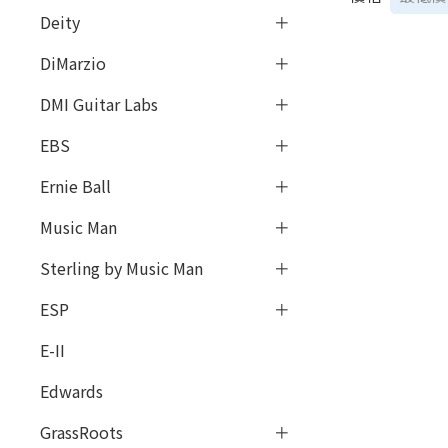
Deity
DiMarzio
DMI Guitar Labs
EBS
Ernie Ball
Music Man
Sterling by Music Man
ESP
E-II
Edwards
GrassRoots