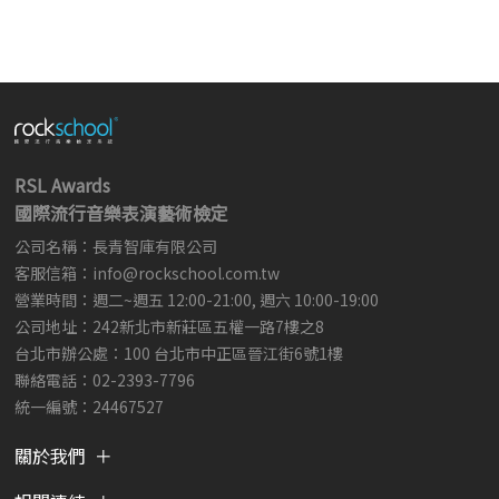
RSL Awards
國際流行音樂表演藝術檢定
公司名稱：長青智庫有限公司
客服信箱：
info@rockschool.com.tw ​
​
營業時間：週二~週五 12:00-21:00, 週六 10:00-19:00
公司地址：242新北市新莊區五權一路7樓之8
台北市辦公處：100 台北市中正區晉江街6號1樓
聯絡電話：02-2393-7796
統一編號：24467527
關於我們