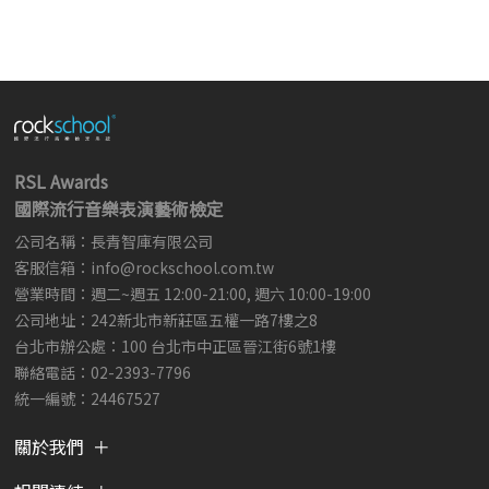
RSL Awards
國際流行音樂表演藝術檢定
公司名稱：長青智庫有限公司
客服信箱：
info@rockschool.com.tw ​
​
營業時間：週二~週五 12:00-21:00, 週六 10:00-19:00
公司地址：242新北市新莊區五權一路7樓之8
台北市辦公處：100 台北市中正區晉江街6號1樓
聯絡電話：02-2393-7796
統一編號：24467527
關於我們