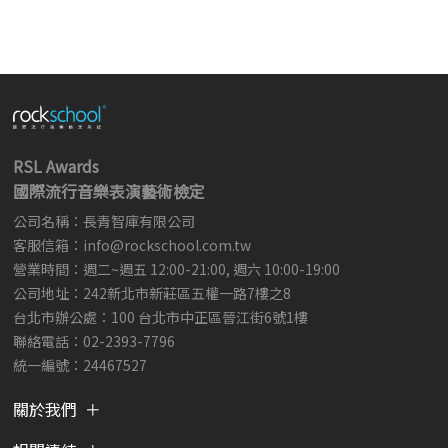
RSL Awards
國際流行音樂表演藝術檢定
公司名稱：長青智庫有限公司
客服信箱：
info@rockschool.com.tw ​
​
營業時間：週二~週五 12:00-21:00, 週六 10:00-19:00
公司地址：242新北市新莊區五權一路7樓之8
台北市辦公處：100 台北市中正區晉江街6號1樓
聯絡電話：02-2393-7796
統一編號：24467527
關於我們