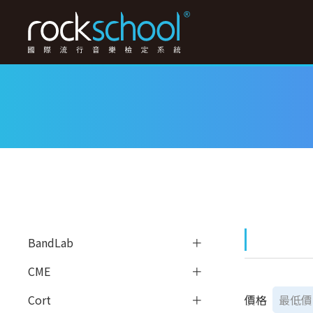
BandLab
CME
價格
Cort