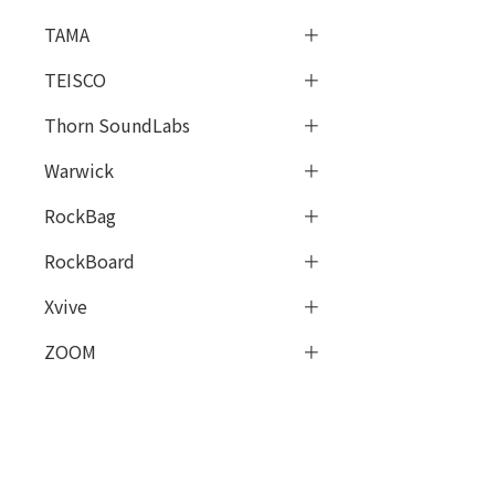
TAMA
TEISCO
Thorn SoundLabs
Warwick
RockBag
RockBoard
Xvive
ZOOM