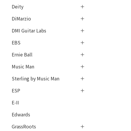
Deity
DiMarzio
DMI Guitar Labs
EBS
Ernie Ball
Music Man
Sterling by Music Man
ESP
E-II
Edwards
GrassRoots