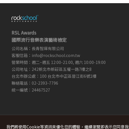
RSL Awards
國際流行音樂表演藝術檢定
公司名稱：長青智庫有限公司
客服信箱：
info@rockschool.com.tw ​
​
營業時間：週二~週五 12:00-21:00, 週六 10:00-19:00
公司地址：242新北市新莊區五權一路7樓之8
台北市辦公處：100 台北市中正區晉江街6號1樓
聯絡電話：02-2393-7796
統一編號：24467527
Copyright © 2022 Rockschool ，著作權所有
我們將使用cookie等資訊來優化您的體驗，繼續瀏覽即表示您同意