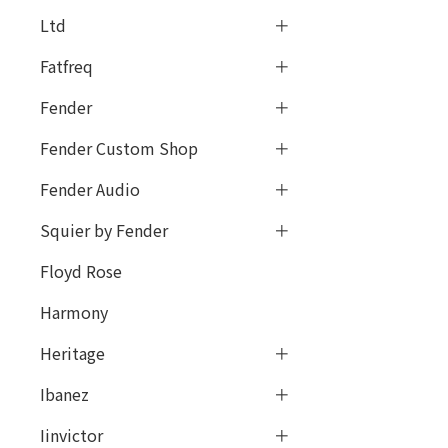
Ltd
Fatfreq
Fender
Fender Custom Shop
Fender Audio
Squier by Fender
Floyd Rose
Harmony
Heritage
Ibanez
Iinvictor