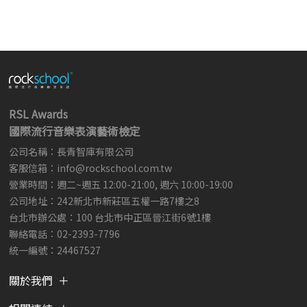
RSL Awards
國際流行音樂表演藝術檢定
公司名稱：長青智庫有限公司
客服信箱：
info@rockschool.com.tw ​
​
營業時間：週二~週五 12:00-21:00, 週六 10:00-19:00
公司地址：242新北市新莊區五權一路7樓之8
台北市辦公處：100 台北市中正區晉江街6號1樓
聯絡電話：02-2393-7796
統一編號：24467527
關於我們