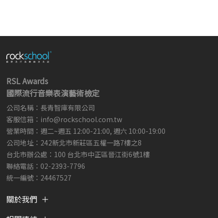
RSL Awards
國際流行音樂表演藝術檢定
公司名稱：長青智庫有限公司
客服信箱：
info@rockschool.com.tw ​
​
營業時間：週二~週五 12:00-21:00, 週六 10:00-19:00
公司地址：242新北市新莊區五權一路7樓之8
台北市辦公處：100 台北市中正區晉江街6號1樓
聯絡電話：02-2393-7796
統一編號：24467527
關於我們