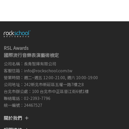
RSL Awards
國際流行音樂表演藝術檢定
公司名稱：長青智庫有限公司
客服信箱：
info@rockschool.com.tw ​
​
營業時間：週二~週五 12:00-21:00, 週六 10:00-19:00
公司地址：242新北市新莊區五權一路7樓之8
台北市辦公處：100 台北市中正區晉江街6號1樓
聯絡電話：02-2393-7796
統一編號：24467527
關於我們