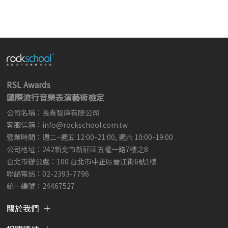
RSL Awards
國際流行音樂表演藝術檢定
公司名稱：長青智庫有限公司
客服信箱：
info@rockschool.com.tw ​
​
營業時間：週二~週五 12:00-21:00, 週六 10:00-19:00
公司地址：242新北市新莊區五權一路7樓之8
台北市辦公處：100 台北市中正區晉江街6號1樓
聯絡電話：02-2393-7796
統一編號：24467527
關於我們