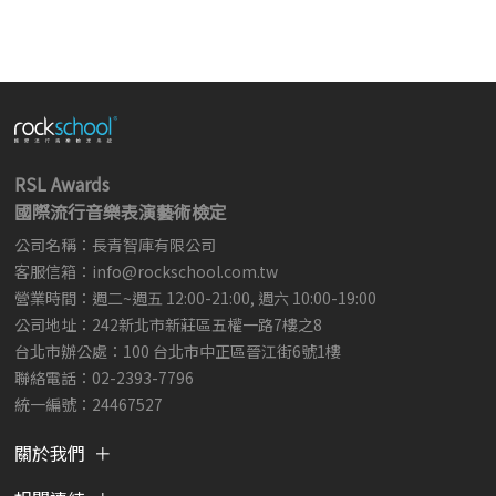
RSL Awards
國際流行音樂表演藝術檢定
公司名稱：長青智庫有限公司
客服信箱：
info@rockschool.com.tw ​
​
營業時間：週二~週五 12:00-21:00, 週六 10:00-19:00
公司地址：242新北市新莊區五權一路7樓之8
台北市辦公處：100 台北市中正區晉江街6號1樓
聯絡電話：02-2393-7796
統一編號：24467527
關於我們