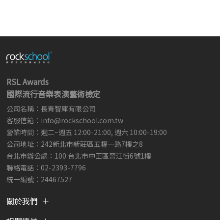
RSL Awards
國際流行音樂表演藝術檢定
公司名稱：長青智庫有限公司
客服信箱：
info@rockschool.com.tw ​
​
營業時間：週二~週五 12:00-21:00, 週六 10:00-19:00
公司地址：242新北市新莊區五權一路7樓之8
台北市辦公處：100 台北市中正區晉江街6號1樓
聯絡電話：02-2393-7796
統一編號：24467527
關於我們