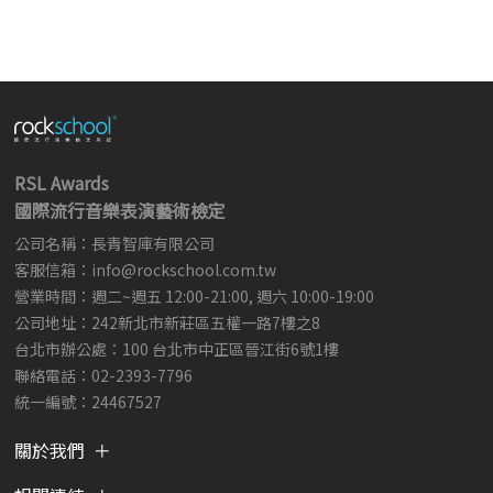
RSL Awards
國際流行音樂表演藝術檢定
公司名稱：長青智庫有限公司
客服信箱：
info@rockschool.com.tw ​
​
營業時間：週二~週五 12:00-21:00, 週六 10:00-19:00
公司地址：242新北市新莊區五權一路7樓之8
台北市辦公處：100 台北市中正區晉江街6號1樓
聯絡電話：02-2393-7796
統一編號：24467527
關於我們