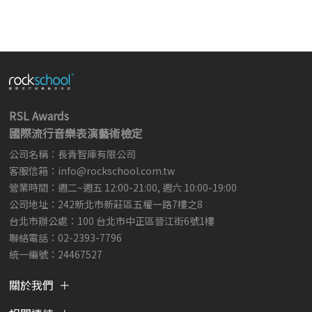
RSL Awards
國際流行音樂表演藝術檢定
公司名稱：長青智庫有限公司
客服信箱：
info@rockschool.com.tw ​
​
營業時間：週二~週五 12:00-21:00, 週六 10:00-19:00
公司地址：242新北市新莊區五權一路7樓之8
台北市辦公處：100 台北市中正區晉江街6號1樓
聯絡電話：02-2393-7796
統一編號：24467527
關於我們