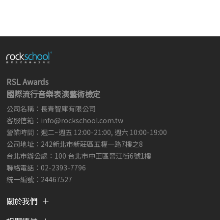
RSL Awards
國際流行音樂表演藝術檢定
公司名稱：長青智庫有限公司
客服信箱：
info@rockschool.com.tw ​
​
營業時間：週二~週五 12:00-21:00, 週六 10:00-19:00
公司地址：242新北市新莊區五權一路7樓之8
台北市辦公處：100 台北市中正區晉江街6號1樓
聯絡電話：02-2393-7796
統一編號：24467527
關於我們