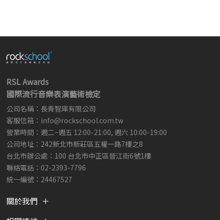
RSL Awards
國際流行音樂表演藝術檢定
公司名稱：長青智庫有限公司
客服信箱：
info@rockschool.com.tw ​
​
營業時間：週二~週五 12:00-21:00, 週六 10:00-19:00
公司地址：242新北市新莊區五權一路7樓之8
台北市辦公處：100 台北市中正區晉江街6號1樓
聯絡電話：02-2393-7796
統一編號：24467527
關於我們