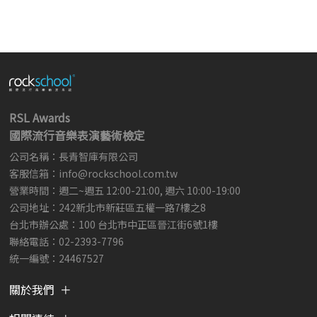
RSL Awards
國際流行音樂表演藝術檢定
公司名稱：長青智庫有限公司
客服信箱：
info@rockschool.com.tw ​
​
營業時間：週二~週五 12:00-21:00, 週六 10:00-19:00
公司地址：242新北市新莊區五權一路7樓之8
台北市辦公處：100 台北市中正區晉江街6號1樓
聯絡電話：02-2393-7796
統一編號：24467527
關於我們