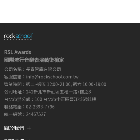
RSL Awards
國際流行音樂表演藝術檢定
公司名稱：長青智庫有限公司
客服信箱：
info@rockschool.com.tw ​
​
營業時間：週二~週五 12:00-21:00, 週六 10:00-19:00
公司地址：242新北市新莊區五權一路7樓之8
台北市辦公處：100 台北市中正區晉江街6號1樓
聯絡電話：02-2393-7796
統一編號：24467527
關於我們