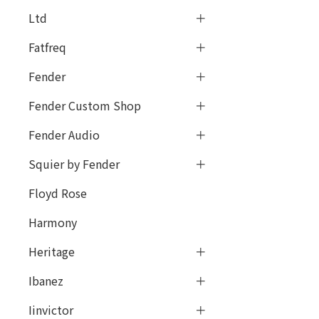
Ltd
Fatfreq
Fender
Fender Custom Shop
Fender Audio
Squier by Fender
Floyd Rose
Harmony
Heritage
Ibanez
Iinvictor