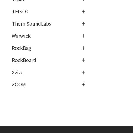
TEISCO
Thorn SoundLabs
Warwick
RockBag
RockBoard
Xvive
ZOOM