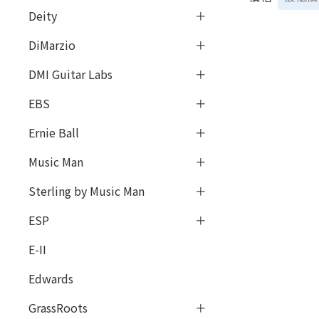
Deity
DiMarzio
DMI Guitar Labs
EBS
Ernie Ball
Music Man
Sterling by Music Man
ESP
E-II
Edwards
GrassRoots