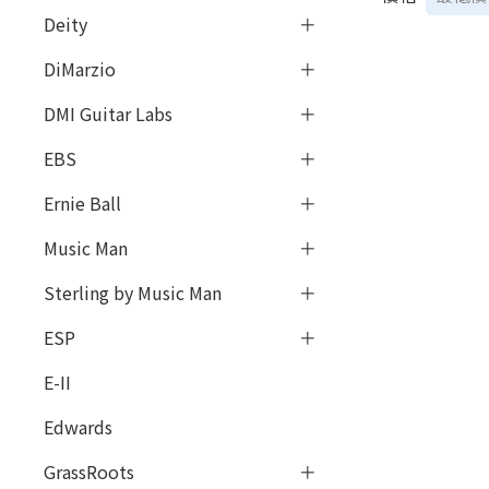
Deity
DiMarzio
DMI Guitar Labs
EBS
Ernie Ball
Music Man
Sterling by Music Man
ESP
E-II
Edwards
GrassRoots