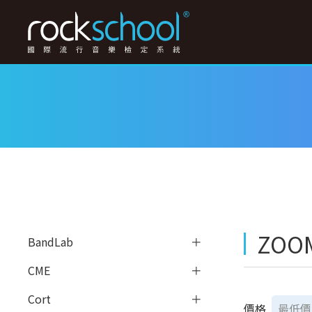
ZO
BandLab
CME
Cort
價格