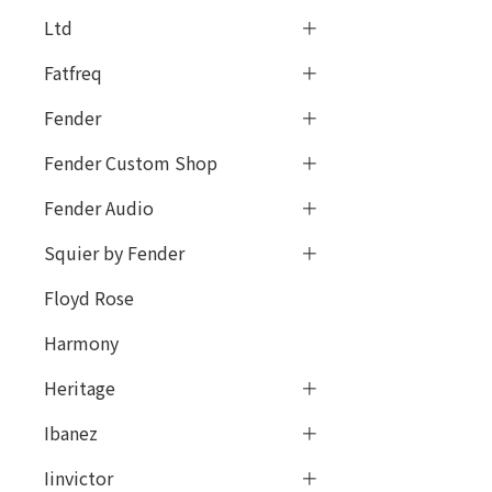
Ltd
Fatfreq
Fender
Fender Custom Shop
Fender Audio
Squier by Fender
Floyd Rose
Harmony
Heritage
Ibanez
Iinvictor