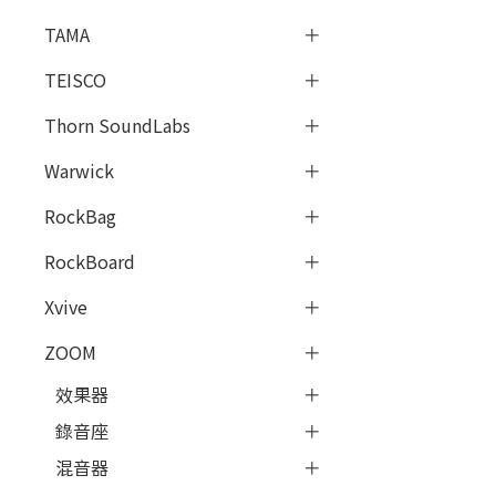
TAMA
TEISCO
Thorn SoundLabs
Warwick
RockBag
RockBoard
Xvive
ZOOM
效果器
錄音座
混音器