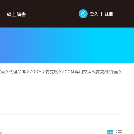
線上購書
登入
註冊
首頁
代理品牌
ZOOM
麥克風
ZOOM 專用交換式麥克風/介面