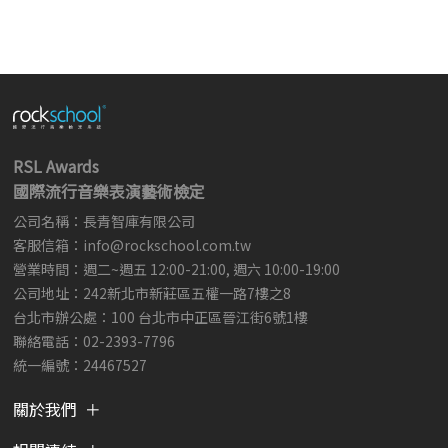
RSL Awards
國際流行音樂表演藝術檢定
公司名稱：長青智庫有限公司
客服信箱：
info@rockschool.com.tw ​
​
營業時間：週二~週五 12:00-21:00, 週六 10:00-19:00
公司地址：242新北市新莊區五權一路7樓之8
台北市辦公處：100 台北市中正區晉江街6號1樓
聯絡電話：02-2393-7796
統一編號：24467527
關於我們